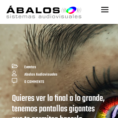

Eventos

Abalos Audiovisuales

0 COMMENTS
Quieres ver la final a lo grande,
tenemos pantallas gigantes