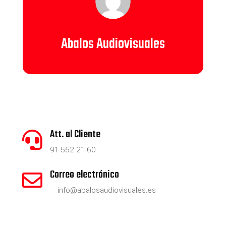
Abalos Audiovisuales
Att. al Cliente

91 552 21 60
Correo electrónico

info@abalosaudiovisuales.es