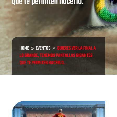
que te permiten hacerlo.
HOME
EVENTOS
QUIERES VER LA FINAL A
9
9
LO GRANDE, TENEMOS PANTALLAS GIGANTES
QUE TE PERMITEN HACERLO.